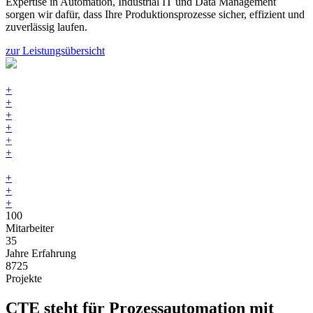
Expertise in Automation, Industrial IT und Data Management
sorgen wir dafür, dass Ihre Produktionsprozesse sicher, effizient und
zuverlässig laufen.
zur Leistungsübersicht
+
+
+
+
+
+
+
+
+
100
Mitarbeiter
35
Jahre Erfahrung
8725
Projekte
CTE steht für Prozessautomation mit