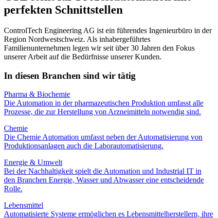
perfekten Schnittstellen
ControlTech Engineering AG ist ein führendes Ingenieurbüro in der
Region Nordwestschweiz. Als inhabergeführtes
Familienunternehmen legen wir seit über 30 Jahren den Fokus
unserer Arbeit auf die Bedürfnisse unserer Kunden.
In diesen Branchen sind wir tätig
Pharma & Biochemie
Die Automation in der pharmazeutischen Produktion umfasst alle
Prozesse, die zur Herstellung von Arzneimitteln notwendig sind.
Chemie
Die Chemie Automation umfasst neben der Automatisierung von
Produktionsanlagen auch die Laborautomatisierung.
Energie & Umwelt
Bei der Nachhaltigkeit spielt die Automation und Industrial IT in
den Branchen Energie, Wasser und Abwasser eine entscheidende
Rolle.
Lebensmittel
Automatisierte Systeme ermöglichen es Lebensmittelherstellern, ihre